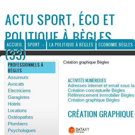
ACTU SPORT, ÉCO ET
POLITIQUE À BÈGLES
ACCUEIL
SPORT
LA POLITIQUE À BÈGLES
ECONOMIE BÈGLES
(33)
Création graphique Bègles
PROFESSIONNELS À
BÈGLES
Assureurs
ACTIVITÉS NUMÉRIQUES
Avocats
Adresses internet et email sous l
Création conceptuelle Bègles
Electriciens
Référencement immobilier Bègles
Garagistes
Création graphique Bègles
Hotels
Locations
CRÉATION GRAPHIQUE
Ostéopathes
Plombiers
Psychologues