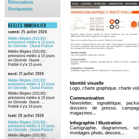
Rénovations
Restaurants
BEGLES IMMOBILIER
samedi 25 juillet 2026
Météo Bègles (33130) :
prévisions météo à 15 jours
en Gironde - Ouest-France
Météo Bègles (33130) :
prévisions météo à 15 jours
en Gironde Ouest-. ...
Publié il y'a 15 jours
mardi 21 juillet 2026
Météo Bègles (33130) :
Identité visuelle
prévisions météo à 15 jours
en Gironde - Ouest-France
Logo, charte graphique, charte vid
Météo Bègles (33130) :
prévisions météo à 15 jours
Communication
en Gironde Ouest-. ...
Newsletter, signalétique, pack
Publié il y'a 19 jours
dossiers de presse, campagne
magazines...
lundi 20 juillet 2026
Météo Bègles (33130) :
Infographie / Illustration
prévisions météo à 15 jours
Cartographie, diagrammes, sc
en Gironde - Ouest-France
montages photo, dessins...
Météo Bègles (33130) :